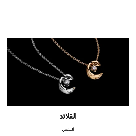
القلائد
اكتشفي