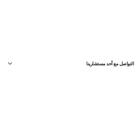
التواصل مع أحد مستشارينا
البحث عن متجر
الرسالة الإخبارية
اشتركوا للحصول على أخبار عن شانيل CHANEL
الاشتراك