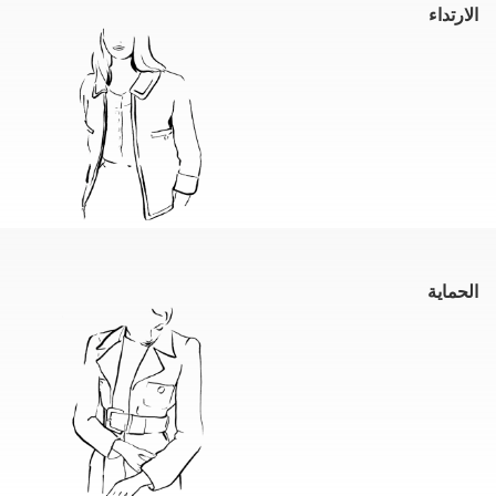
الارتداء
الحماية