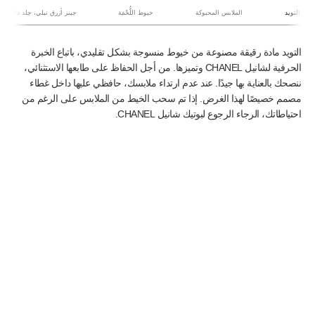
التويد
الملابس المحبوكة
خيوط اللُّحْمَة
جينز أزرق نيلي، جلد داكن،...
التويد
التويد مادة رقيقة مصنوعة من خيوط منسوجة بشكل تقليدي، باتباع الخبرة
الحرفية لشانيل CHANEL وتميزها. من أجل الحفاظ على طابعها الاستثنائي،
ننصحك بالعناية بها جيدًا. عند عدم ارتداء ملابسك، حافظي عليها داخل غطاء
مصمم خصيصًا لهذا الغرض. إذا تم سحب الخيط من الملابس على الرغم من
احتياطاتك، الرجاء الرجوع لبوتيك شانيل CHANEL.
Back to التويد