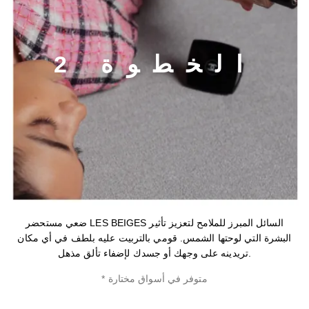
ا
ل
خ
ط
و
ة
2
ضعي مستحضر LES BEIGES السائل المبرز للملامح لتعزيز تأثير
البشرة التي لوحتها الشمس. قومي بالتربيت عليه بلطف في أي مكان
تريدينه على وجهك أو جسدك لإضفاء تألق مذهل.
* متوفر في أسواق مختارة