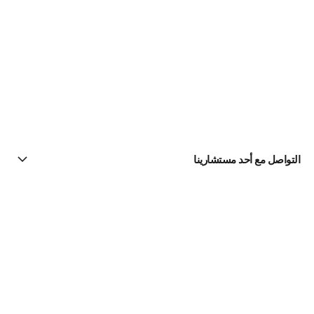
التواصل مع أحد مستشارينا
البحث عن متجر
الرسالة الإخبارية
اشتركوا للحصول على أخبار عن شانيل CHANEL