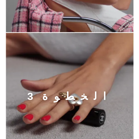
الخطوة 3
ا
ل
خ
ط
و
ة
3