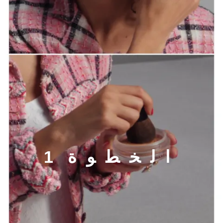
الخطوة 1
ا
ل
خ
ط
و
ة
1