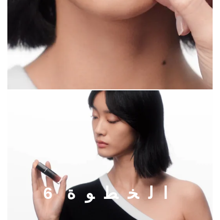
ا
ل
خ
ط
و
ة
6