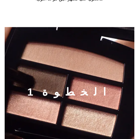
ا
ل
خ
ط
و
ة
1