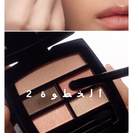
ا
ل
خ
ط
و
ة
2