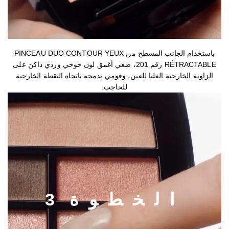
الخطوة 2
باستخدام الجانب المسطح من PINCEAU DUO CONTOUR YEUX
RÉTRACTABLE رقم 201، ضعي أغمق لون خوخي وردي داكن على
الزاوية الخارجية العليا للعين، وقومي بدمجه باتجاه النقطة الخارجية
للحاجب.
ا
ل
خ
ط
و
ة
3