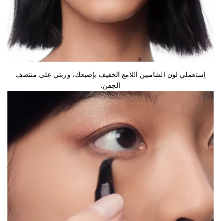
اِستعملي لون الشامبين اللامع الخفيف بإصبعك، وربتي على منتصف
الجفن.