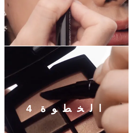
ا
ل
خ
ط
و
ة
4