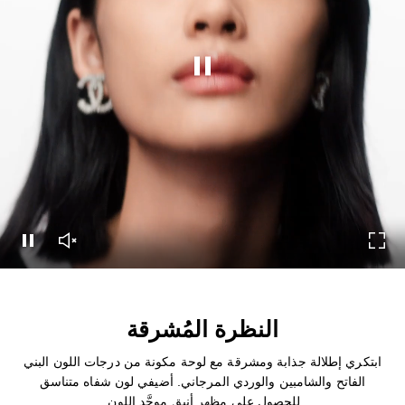
إيقاف هذا الفيديو
شاشة
تشغيل صوت الفيديو
إيقاف هذا الفيديو
النظرة المُشرقة
ابتكري إطلالة جذابة ومشرقة مع لوحة مكونة من درجات اللون البني
الفاتح والشامبين والوردي المرجاني. أضيفي لون شفاه متناسق
للحصول على مظهر أنيق موحَّد اللون.