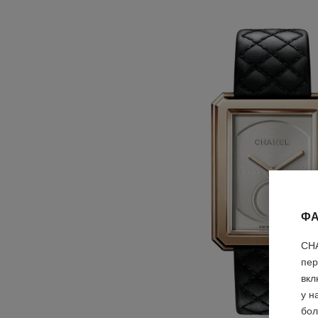
ФА
CHA
пер
вкл
у н
бол