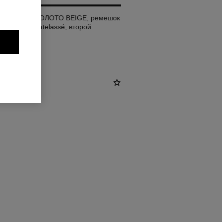
о размера, ЗОЛОТО BEIGE, ремешок
с мотивом Matelassé, второй
екте