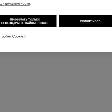
фиденциальности
.
Модель большог
зображение стандартного размера
из кожи теленка 
ремешок в компл
ПРИНИМАТЬ ТОЛЬКО
ПРИНЯТЬ ВСЕ
НЕОБХОДИМЫЕ ФАЙЛЫ COOKIES
Подробнее
Арт. H6589
тройки Cookie