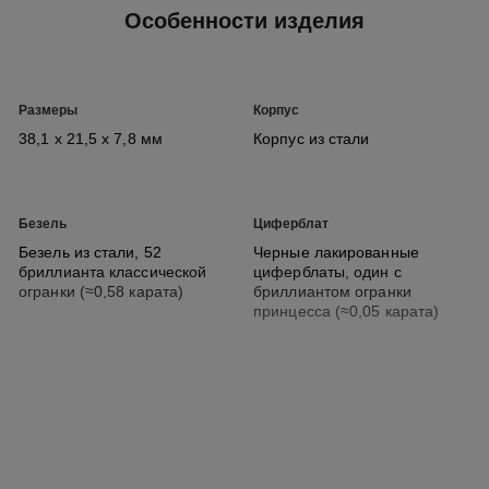
Особенности изделия
Размеры
Корпус
38,1 x 21,5 x 7,8 мм
Корпус из стали
Безель
Циферблат
Безель из стали, 52
Черные лакированные
бриллианта классической
циферблаты, один с
огранки (≈0,58 карата)
бриллиантом огранки
принцесса (≈0,05 карата)
Ремешок
Механизм
Браслет из стали
Высокоточный кварцевый
механизм