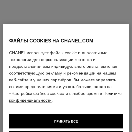
часы monsieur de chanel
часы monsieur de chanel
Белое золото, опалиновый
Платина, циферблат в
циферблат, функция
технике горячей эмали,
Арт. H6672
Посмотреть подробную
прыгающего часа,
Арт. H6597
функция прыгающего часа,
Посмотреть подробную
ретроградный механизм
информацию
ретроградный механизм
информацию
индикации минут со шкалой
индикации минут со шкалой
ФАЙЛЫ COOKIES НА CHANEL.COM
на 240 градусов
на 240 градусов
CHANEL использует файлы cookie и аналогичные
технологии для персонализации контента и
предоставления вам индивидуального опыта, включая
соответствующую рекламу и рекомендации на нашем
веб-сайте и у наших партнёров. Вы можете управлять
своими предпочтениями и узнать больше, нажав на
«Настройки файлов cookie» и в любое время в
Политике
конфиденциальности
.
ПРИНЯТЬ ВСЕ