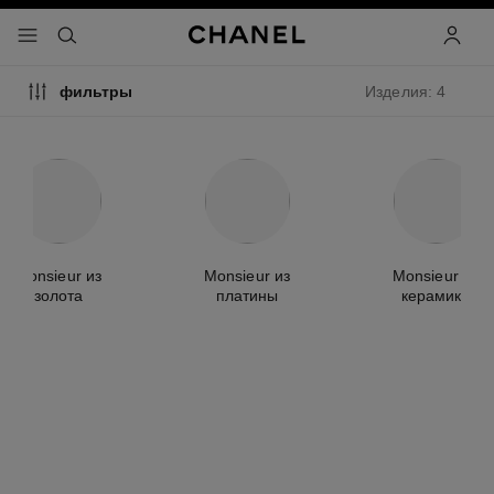
ть режим высокой контрастности
меню - главная панель навигации
- главная панель навигации
поиск
учетна
Изделия: 4
фильтры
Monsieur из
Monsieur из
Monsieur из
золота
платины
керамики