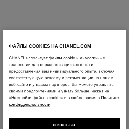
часы code coco
часы code coco
Сталь, бриллианты
Черная высокопрочная
Арт. H5812
Посмотреть подробную
керамика, сталь,
информацию
Арт. H6027
Посмотреть подробную
бриллианты
информацию
ФАЙЛЫ COOKIES НА CHANEL.COM
CHANEL использует файлы cookie и аналогичные
технологии для персонализации контента и
предоставления вам индивидуального опыта, включая
соответствующую рекламу и рекомендации на нашем
веб-сайте и у наших партнёров. Вы можете управлять
своими предпочтениями и узнать больше, нажав на
«Настройки файлов cookie» и в любое время в
Политике
часы monsieur. superleggera
часы première galon с
конфиденциальности
.
edition
бриллиантами
Черная матовая
Желтое золото и
высокопрочная керамика и
бриллианты, циферблат из
Арт. H6823
Посмотреть подробную
сталь, матовый черный
Арт. H11050
белого золота и браслет из
Посмотреть подробную
ПРИНЯТЬ ВСЕ
циферблат с эффектом
информацию
желтого золота с
информацию