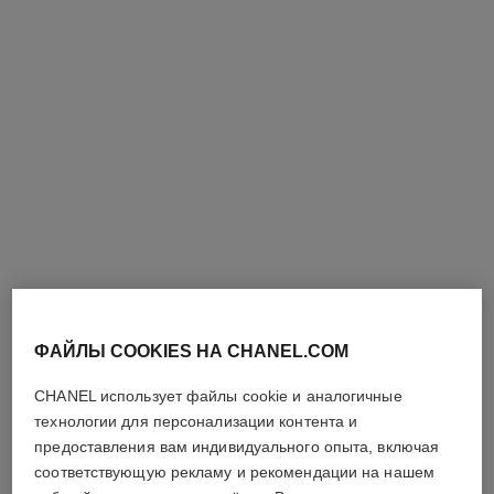
n°1 de chanel sérum yeux
инструмент для массажа n°1
revitalisant
de chanel
Восстанавливающая
Укпрепление –
Сыворотка Для Кожи Вокруг
Стимулирование –
Арт. 140040
Глаз С Красной
Арт. 140700
Разглаживание
Посмотреть подробную
Посмотреть подробную
Камелиейразглаживание –
информацию
информацию
Свежесть – Распахнутый
Взгляд
ФАЙЛЫ COOKIES НА CHANEL.COM
CHANEL использует файлы cookie и аналогичные
технологии для персонализации контента и
предоставления вам индивидуального опыта, включая
соответствующую рекламу и рекомендации на нашем
n°1 de chanel
n°1 de chanel тинт для скул и