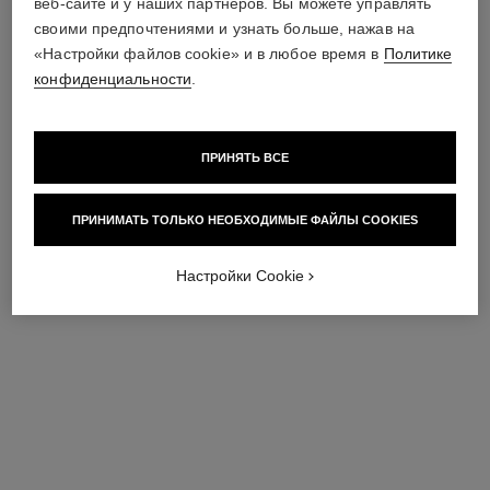
веб-сайте и у наших партнёров. Вы можете управлять
восстанавливающий
губ
тональный флюид
своими предпочтениями и узнать больше, нажав на
Усиливает Яркость – Питает
Сияние – Увлажнение –
– Придает Объем Губам И
«Настройки файлов cookie» и в любое время в
Политике
Защита
Арт. 145385
Скулам
конфиденциальности
.
Арт. 145764
3
оттенка в наличии
9 Оттенки
и
20
оттенка в наличии
26 Оттенки
и
примерить
ПОДОБРАТЬ ОТТЕНОК
ПРИНЯТЬ ВСЕ
Посмотреть подробную
информацию
Посмотреть подробную
информацию
ПРИНИМАТЬ ТОЛЬКО НЕОБХОДИМЫЕ ФАЙЛЫ COOKIES
эксклюзивный
продукт
Настройки Cookie