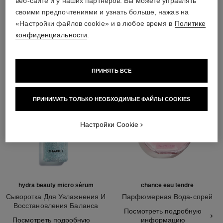
веб-сайте и у наших партнёров. Вы можете управлять
своими предпочтениями и узнать больше, нажав на
ЕЩЕ БОЛЬШЕ ЛЮБИМЫХ ПРОДУКТОВ
«Настройки файлов cookie» и в любое время в
Политике
конфиденциальности
.
ПРИНЯТЬ ВСЕ
ПРИНИМАТЬ ТОЛЬКО НЕОБХОДИМЫЕ ФАЙЛЫ COOKIES
Настройки Cookie
hydra beauty micro sérum
chance eau tendre
Сыворотка Для Увлажнения И
Парфюмерная Вода-спрей
Восстановления Баланса
Арт. 126260
Посмотреть подробную
Арт. 133325
Кожи
Посмотреть подробную
информацию