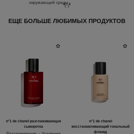
окружающей среды
4
/
4
ЕЩЕ БОЛЬШЕ ЛЮБИМЫХ ПРОДУКТОВ
n°1 de chanel разглаживающая
n°1 de chanel
сыворотка
восстанавливающий тональный
флюид
Разглаживание – Усиление