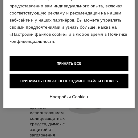
ритуал специального ухода
предоставления вам индивидуального опыта, включая
соответствующую рекламу и рекомендации на нашем
веб-сайте и у наших партнёров. Вы можете управлять
своими предпочтениями и узнать больше, нажав на
«Настройки файлов cookie» и в любое время в
Политике
04
конфиденциальности
.
ПРИНЯТЬ ВСЕ
ЕЖЕДНЕВНЫЙ
ПРИНИМАТЬ ТОЛЬКО НЕОБХОДИМЫЕ ФАЙЛЫ COOKIES
УХОД
С использованием
Настройки Cookie
дневных и ночных
кремов,
использованием
солнцезащитных
средств, дымок с
защитой от
загрязнения