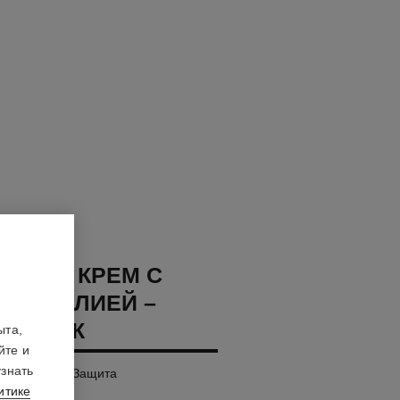
CHANEL КРЕМ С
 КАМЕЛИЕЙ –
Й БЛОК
ыта,
йте и
узнать
глаживание – Защита
итике