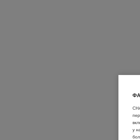
ФА
CHA
пер
вкл
у н
бол