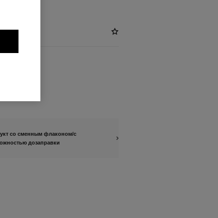
лок
укт со сменным флаконом/с
ожностью дозаправки