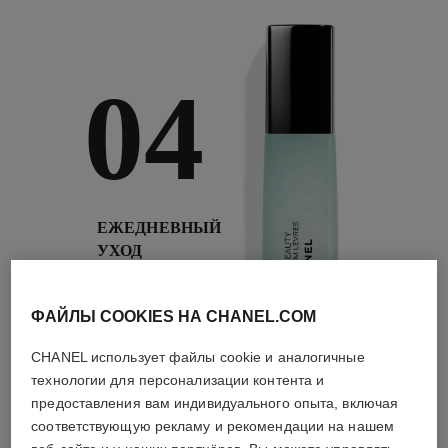
04
ЕЖЕДНЕВНЫЙ
УХОД
С использованием
дневных и ночных
кремов,
ФАЙЛЫ COOKIES НА CHANEL.COM
использованием
солнцезащитных
CHANEL использует файлы cookie и аналогичные
средств, дымок с
технологии для персонализации контента и
защитой от
предоставления вам индивидуального опыта, включая
загрязнения
окружающей среды
соответствующую рекламу и рекомендации на нашем
4
/
4