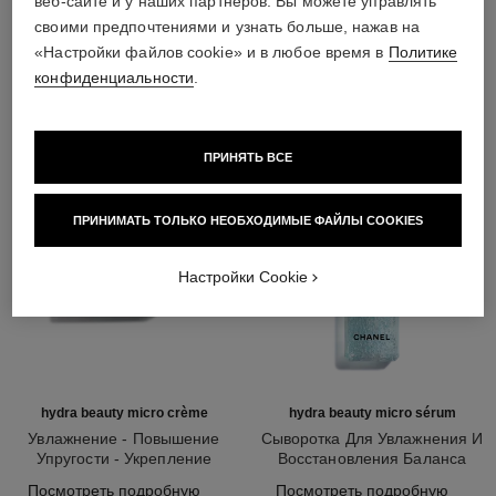
веб-сайте и у наших партнёров. Вы можете управлять
своими предпочтениями и узнать больше, нажав на
ЕЩЕ БОЛЬШЕ ЛЮБИМЫХ ПРОДУКТОВ
«Настройки файлов cookie» и в любое время в
Политике
конфиденциальности
.
ПРИНЯТЬ ВСЕ
ПРИНИМАТЬ ТОЛЬКО НЕОБХОДИМЫЕ ФАЙЛЫ COOKIES
Настройки Cookie
hydra beauty micro crème
hydra beauty micro sérum
Увлажнение - Повышение
Сыворотка Для Увлажнения И
Упругости - Укрепление
Восстановления Баланса
Арт. 133350
Арт. 133325
Кожи
Посмотреть подробную
Посмотреть подробную