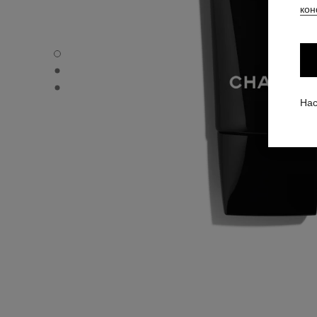
кон
LE MASQUE - Вид по умолчанию
LE MASQUE - Альтернативный вид 1
LE MASQUE - Просмотр основной текстуры
Нас