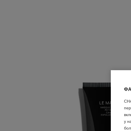
ФА
CHA
пер
вкл
у н
бол