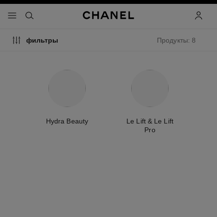
ть режим высокой контрастности
меню - главная панель навигации
- главная панель навигации
поиск
учетна
Продукты: 8
фильтры
e
Hydra Beauty
Le Lift & Le Lift
С
Pro