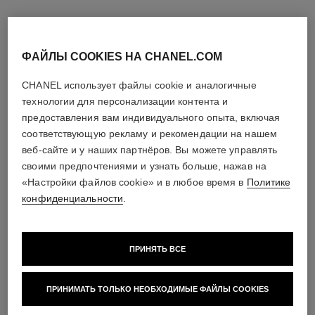
Для Улучшения Текстуры
Многофункциональная
Арт. 133130
Кожи Коррекция –
Восстанавливающая И
Посмотреть подробную
Отшелушивание –
Арт. 141910
Увлажняющая Маска
информацию
Посмотреть подробную
Улучшение Текстуры
информацию
ФАЙЛЫ COOKIES НА CHANEL.COM
CHANEL использует файлы cookie и аналогичные
технологии для персонализации контента и
предоставления вам индивидуального опыта, включая
соответствующую рекламу и рекомендации на нашем
веб-сайте и у наших партнёров. Вы можете управлять
своими предпочтениями и узнать больше, нажав на
«Настройки файлов cookie» и в любое время в
Политике
конфиденциальности
.
le masque
hydra beauty masque de nuit au
ПРИНЯТЬ ВСЕ
camélia
Отшелушивающая Маска
Для Лица С Камелией
Увлажнение – Насыщение
Арт. 133230
Кожи Кислородом
ПРИНИМАТЬ ТОЛЬКО НЕОБХОДИМЫЕ ФАЙЛЫ COOKIES
Посмотреть подробную
Арт. 141090
информацию
Посмотреть подробную