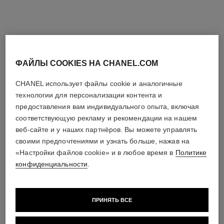
ФАЙЛЫ COOKIES НА CHANEL.COM
CHANEL использует файлы cookie и аналогичные
технологии для персонализации контента и
sublimage la crème texture fine
sublimage l'extrait de crème –
предоставления вам индивидуального опыта, включая
– recharge
сменный блок
соответствующую рекламу и рекомендации на нашем
Непревзойденный Крем Для
Крем-экстракт С Высоким
веб-сайте и у наших партнёров. Вы можете управлять
Регенерации И
Содержанием Ванили
своими предпочтениями и узнать больше, нажав на
Арт. 147545
Разглаживания Кожи
Арт. 144865
Планифолии И Экстракта
Посмотреть подробную
Посмотреть подробную
Сверции
«Настройки файлов cookie» и в любое время в
Политике
информацию
информацию
конфиденциальности
.
ПРИНЯТЬ ВСЕ