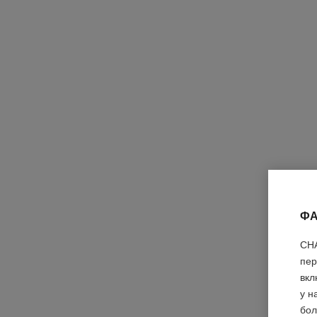
ФА
CHA
пер
вкл
у н
бол