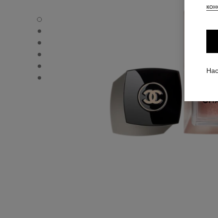
кон
LES BEIGES - Вид по умолчанию
LES BEIGES - Альтернативный вид 3
LES BEIGES - Альтернативный вид 1
LES BEIGES - Просмотр основной текстуры
LES BEIGES - product.packShot.APPLICATION_VISUAL_1
Нас
LES BEIGES - product.packShot.APPLICATION_VISUAL_2