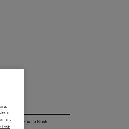
GES
ыта,
йте и
узнать
юид-румяна Eau de Blush
итике