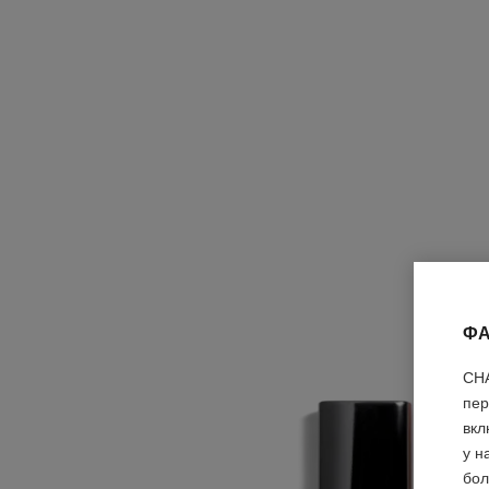
ФА
CHA
пер
вкл
у н
бол