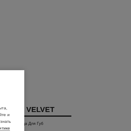
LLURE VELVET
ыта,
йте и
узнать
яющая Помада Для Губ
итике