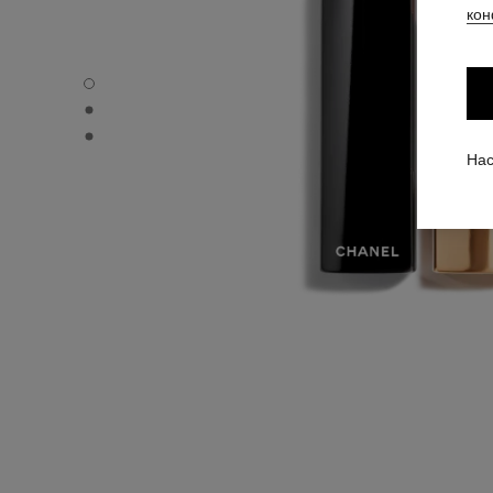
кон
ROUGE ALLURE VELVET - Вид по умолчанию
ROUGE ALLURE VELVET - Альтернативный вид 1
ROUGE ALLURE VELVET - Просмотр основной текстуры
Нас