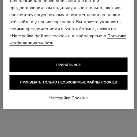
технологии для персонализации контента и
Восстанавливающий
Усиливает Яркость – Питает
Арт. 171900
Бальзам Для Губ
– Придает Объем Губам И
предоставления вам индивидуального опыта, включая
Арт. 145385
Скулам
соответствующую рекламу и рекомендации на нашем
примерить
3
веб-сайте и у наших партнёров. Вы можете управлять
оттенка в наличии
9 Оттенки
и
своими предпочтениями и узнать больше, нажав на
Посмотреть подробную
примерить
информацию
«Настройки файлов cookie» и в любое время в
Политике
конфиденциальности
.
Посмотреть подробную
информацию
ПРИНЯТЬ ВСЕ
ПРИНИМАТЬ ТОЛЬКО НЕОБХОДИМЫЕ ФАЙЛЫ COOKIES
Настройки Cookie