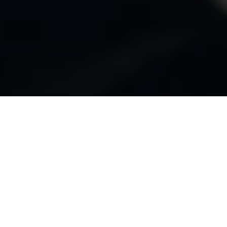
ИСКУСНО ПОЛЬЗОВАТЬСЯ КИСТЯМИ
УРОК КРАСОТЫ CHANEL
Почувствуйте себя художником. Сделайте безупречный
макияж глаз с помощью искусно смешанных теней,
сияющих бликов и эффекта глубины. Используйте точные
инструменты, чтобы создать мягкий дымчатый макияж,
легко наслаивать разные тона и подчеркнуть глаза
несколькими штрихами.