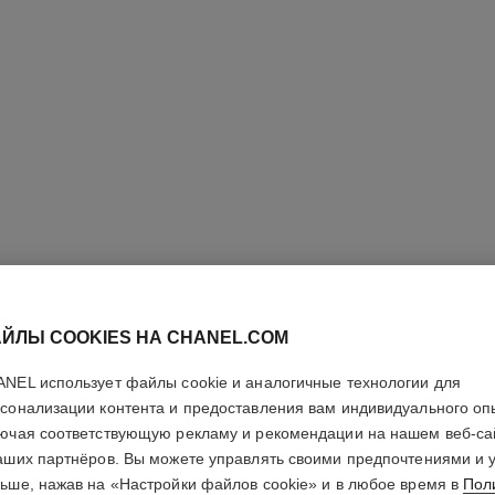
ЙЛЫ COOKIES НА CHANEL.COM
pinceau blush n°110
ния
Кисть Для Румян
NEL использует файлы cookie и аналогичные технологии для
Арт. 138850
Арт. 13884
Посмотреть подробную информацию
По
сонализации контента и предоставления вам индивидуального оп
ючая соответствующую рекламу и рекомендации на нашем веб-са
эксклюзивный продукт
аших партнёров. Вы можете управлять своими предпочтениями и 
ьше, нажав на «Настройки файлов cookie» и в любое время в
Пол