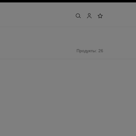
поиск
учетная запись
список желаний
Продукты: 26
эксклюзивный продукт