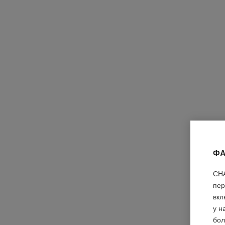
ФА
pinceau duo sourcils n°207
Двусторонняя Кисть Для Коррекции И Фиксирова
CHA
Арт. 138851
Формы Бровей
Посмотреть подробную информацию
пер
вкл
эксклюзивный продукт
у н
бол