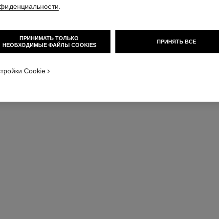
фиденциальности
.
ПРИНИМАТЬ ТОЛЬКО
ПРИНЯТЬ ВСЕ
НЕОБХОДИМЫЕ ФАЙЛЫ COOKIES
тройки Cookie
pinceau poudre n°106
Кисть Для Пудры
Арт. 138847
Арт. 13884
Посмотреть подробную информацию
По