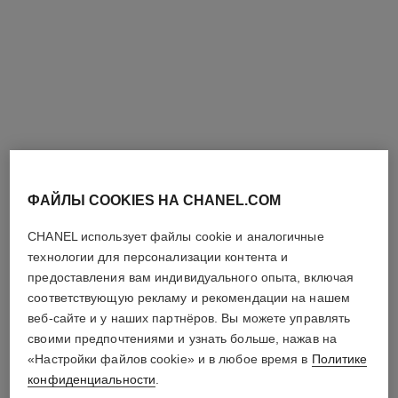
парфюмерное масло для
coromandel eau de parfum
тела 1957
Амбровый – Древесный –
Амбровый – Мускусный –
Ванильный
Цветочный
Арт. 122090
Посмотреть подробную
Арт. 101715
Посмотреть подробную
информацию
информацию
эксклюзивный
эксклюзивный
продукт
продукт
ФАЙЛЫ COOKIES НА CHANEL.COM
CHANEL использует файлы cookie и аналогичные
технологии для персонализации контента и
предоставления вам индивидуального опыта, включая
соответствующую рекламу и рекомендации на нашем
веб-сайте и у наших партнёров. Вы можете управлять
своими предпочтениями и узнать больше, нажав на
«Настройки файлов cookie» и в любое время в
Политике
конфиденциальности
.
парфюмированное масло для
le lion de chanel eau de parfum