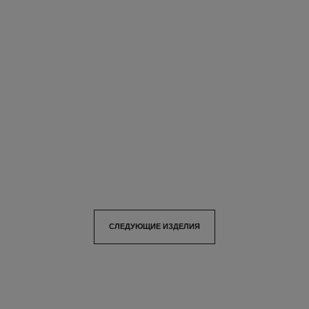
n°18 eau de parfum
eau de cologne
Древесный – Цветочный –
Цитрусовый – Cвежий –
Мускусный
Цветочный
Арт. 122060
Арт. 101270
Посмотреть подробную
Посмотреть подробную
информацию
информацию
СЛЕДУЮЩИЕ ИЗДЕЛИЯ