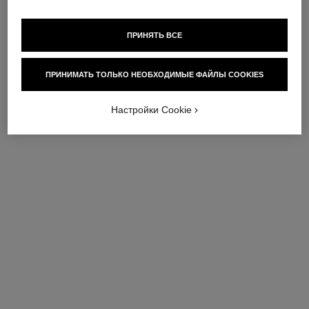
тела coromandel
Амбровый – Древесный –
Амбровый – Древесный –
Интенсивный
Ванильный
Арт. 122180
ПРИНЯТЬ ВСЕ
Посмотреть подробную
Арт. 101735
Посмотреть подробную
информацию
информацию
ПРИНИМАТЬ ТОЛЬКО НЕОБХОДИМЫЕ ФАЙЛЫ COOKIES
эксклюзивный
эксклюзивный
продукт
продукт
Настройки Cookie
парфюмированное масло для
cuir de russie eau de parfum
тела le lion de chanel
Aмбровый – Kожаный –
Амбровый – Древесный –
Цветочный
Интенсивный
Арт. 122040
Посмотреть подробную
Арт. 120935
Посмотреть подробную
информацию