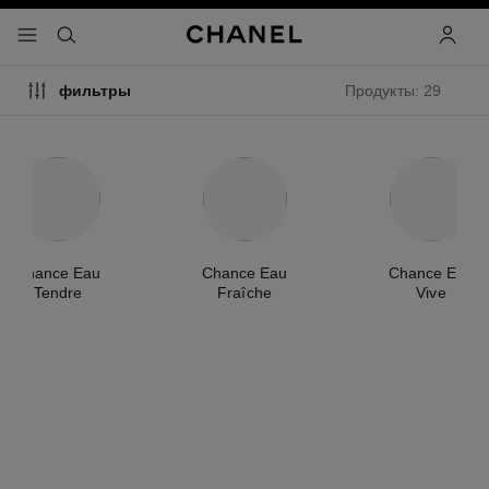
ть режим высокой контрастности
меню - главная панель навигации
- главная панель навигации
поиск
учетна
Продукты: 29
фильтры
Chance Eau
Chance Eau
Chance Eau
Tendre
Fraîche
Vive
новинка