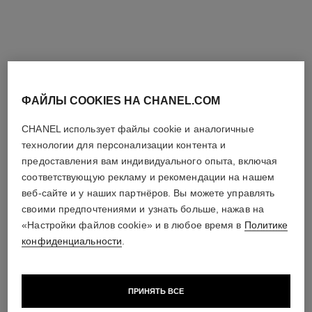
Арт. 126100
Блока – Туалетная Вода
Арт. 136990
Посмотреть подробную
Посмотреть подробную
информацию
информацию
ФАЙЛЫ COOKIES НА CHANEL.COM
CHANEL использует файлы cookie и аналогичные
технологии для персонализации контента и
предоставления вам индивидуального опыта, включая
соответствующую рекламу и рекомендации на нашем
веб-сайте и у наших партнёров. Вы можете управлять
своими предпочтениями и узнать больше, нажав на
chance eau fraîche
chance eau fraîche
«Настройки файлов cookie» и в любое время в
Политике
Увлажняющее Молочко Для
Парфюмированная Дымка
конфиденциальности
.
Тела
Для Тела
Арт. 136880
Арт. 136850
Посмотреть подробную
Посмотреть подробную
информацию
информацию
ПРИНЯТЬ ВСЕ