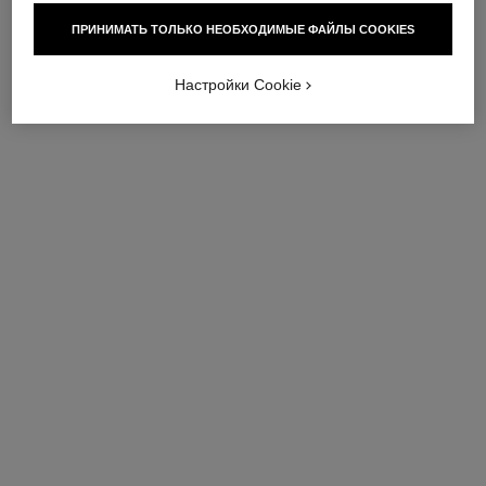
ПРИНИМАТЬ ТОЛЬКО НЕОБХОДИМЫЕ ФАЙЛЫ COOKIES
Настройки Cookie
chance eau splendide
chance eau splendide
Увлажняющее Молочко Для
Масло Для Тела И Волос
Тела
Арт. 136270
Посмотреть подробную
Арт. 136290
Посмотреть подробную
информацию
информацию