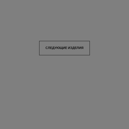
Арт. 126720
Арт. 136110
Вода
Посмотреть подробную
Посмотреть подробную
информацию
информацию
СЛЕДУЮЩИЕ ИЗДЕЛИЯ