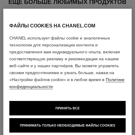
ЕЩЕ БОЛЬШЕ ЛЮБИМЫХ ПРОДУКТОВ
ФАЙЛЫ COOKIES НА CHANEL.COM
CHANEL использует файлы cookie и аналогичные
технологии для персонализации контента и
предоставления вам индивидуального опыта, включая
соответствующую рекламу и рекомендации на нашем
веб-сайте и у наших партнёров. Вы можете управлять
своими предпочтениями и узнать больше, нажав на
«Настройки файлов cookie» и в любое время в
Политике
конфиденциальности
.
allure homme sport eau extrême
allure homme sport
ПРИНЯТЬ ВСЕ
Парфюмерная Вода Спрей
Cologne – Туалетная Вода-
Арт. 123560
спрей
Посмотреть подробную
Арт. 123320
информацию
Посмотреть подробную
ПРИНИМАТЬ ТОЛЬКО НЕОБХОДИМЫЕ ФАЙЛЫ COOKIES
информацию