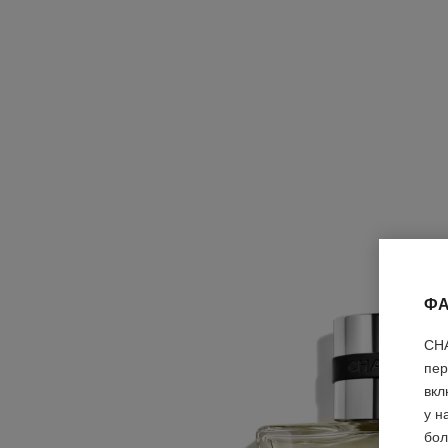
ФА
CHA
пер
вкл
у н
бол