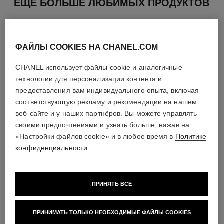
ЕЩЕ БОЛЬШЕ ЛЮБИМЫХ ПРОДУКТОВ
ФАЙЛЫ COOKIES НА CHANEL.COM
CHANEL использует файлы cookie и аналогичные
технологии для персонализации контента и
предоставления вам индивидуального опыта, включая
соответствующую рекламу и рекомендации на нашем
веб-сайте и у наших партнёров. Вы можете управлять
своими предпочтениями и узнать больше, нажав на
«Настройки файлов cookie» и в любое время в
Политике
конфиденциальности
.
coco mademoiselle
coco mademoiselle
Деликатная Ароматическая
Парфюмированная Вуаль
ПРИНЯТЬ ВСЕ
Вода l'Eau Privée – Аромат
Для Волос
Арт. 116260
Ночи
Арт. 116997
Посмотреть подробную
Посмотреть подробную
ПРИНИМАТЬ ТОЛЬКО НЕОБХОДИМЫЕ ФАЙЛЫ COOKIES
информацию
информацию