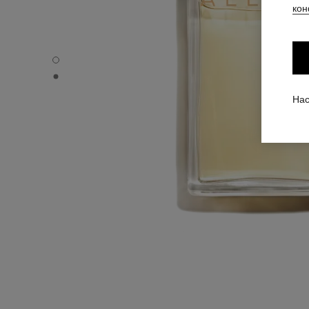
кон
ALLURE - Вид по умолчанию
ALLURE - Альтернативный вид 1
Нас