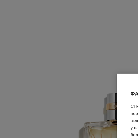
ФА
CHA
пер
вкл
у н
бол