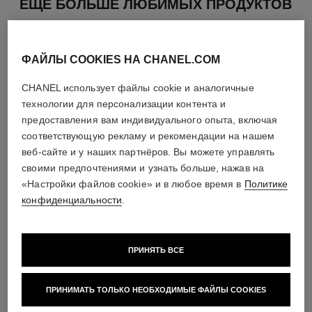
ЕЩЕ БОЛЬШЕ ЛЮБИМЫХ ПРОДУКТОВ
ФАЙЛЫ COOKIES НА CHANEL.COM
CHANEL использует файлы cookie и аналогичные
технологии для персонализации контента и
предоставления вам индивидуального опыта, включая
соответствующую рекламу и рекомендации на нашем
веб-сайте и у наших партнёров. Вы можете управлять
своими предпочтениями и узнать больше, нажав на
«Настройки файлов cookie» и в любое время в
Политике
конфиденциальности
.
bleu de chanel
bleu de chanel
ПРИНЯТЬ ВСЕ
Парфюмированное
Лосьон После Бритья
Увлажняющее Средство Для
Арт. 107070
Посмотреть подробную
Арт. 107980
Волос
Посмотреть подробную
информацию
ПРИНИМАТЬ ТОЛЬКО НЕОБХОДИМЫЕ ФАЙЛЫ COOKIES
информацию