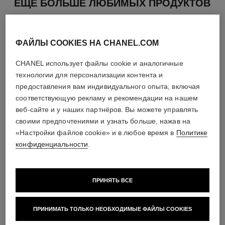
ЕЩЕ БОЛЬШЕ ЛЮБИМЫХ ПРОДУКТОВ
ФАЙЛЫ COOKIES НА CHANEL.COM
CHANEL использует файлы cookie и аналогичные
технологии для персонализации контента и
предоставления вам индивидуального опыта, включая
соответствующую рекламу и рекомендации на нашем
веб-сайте и у наших партнёров. Вы можете управлять
своими предпочтениями и узнать больше, нажав на
«Настройки файлов cookie» и в любое время в
Политике
конфиденциальности
.
bleu de chanel
bleu de chanel
ПРИНЯТЬ ВСЕ
Очищающий Гель Для Лица
Парфюмерная Вода-спрей
2-в-1
Арт. 107360
Посмотреть подробную
Арт. 107970
Посмотреть подробную
информацию
ПРИНИМАТЬ ТОЛЬКО НЕОБХОДИМЫЕ ФАЙЛЫ COOKIES
информацию