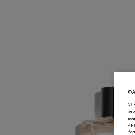
ФА
CHA
пер
вкл
у н
бол