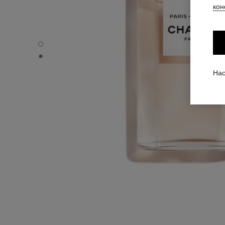
кон
PARIS - RIVIERA - Вид по умолчанию
PARIS - RIVIERA - Альтернативный вид 1
Нас