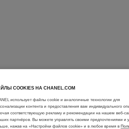
ЙЛЫ COOKIES НА CHANEL.COM
NEL использует файлы cookie и аналогичные технологии для
сонализации контента и предоставления вам индивидуального оп
PARIS - 
ючая соответствующую рекламу и рекомендации на нашем веб-са
аших партнёров. Вы можете управлять своими предпочтениями и 
ьше, нажав на «Настройки файлов cookie» и в любое время в
Пол
Les Eaux de Chan