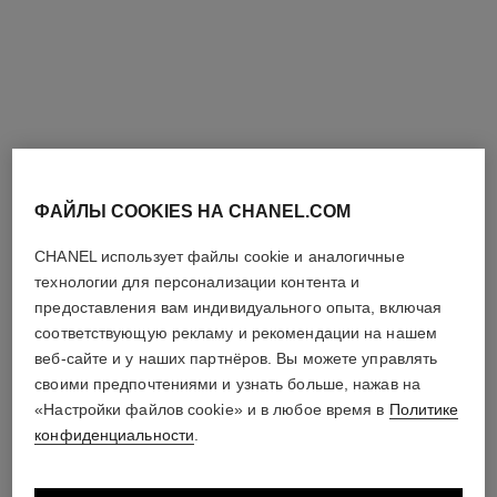
ФАЙЛЫ COOKIES НА CHANEL.COM
CHANEL использует файлы cookie и аналогичные
кольцо ultra
колье ultra
технологии для персонализации контента и
Модель среднего размера,
Белое золото 18 карат,
предоставления вам индивидуального опыта, включая
белое золото 18 карат,
черная керамика
соответствующую рекламу и рекомендации на нашем
Арт. J2637
Посмотреть подробную
бриллианты, черная
Арт. J3171
Посмотреть подробную
веб-сайте и у наших партнёров. Вы можете управлять
информацию
керамика
информацию
своими предпочтениями и узнать больше, нажав на
«Настройки файлов cookie» и в любое время в
Политике
конфиденциальности
.