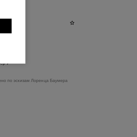
мер
но по эскизам Лоренца Баумера