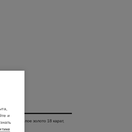
ULTRA
ыта,
йте и
размера, белое золото 18 карат,
узнать
итике