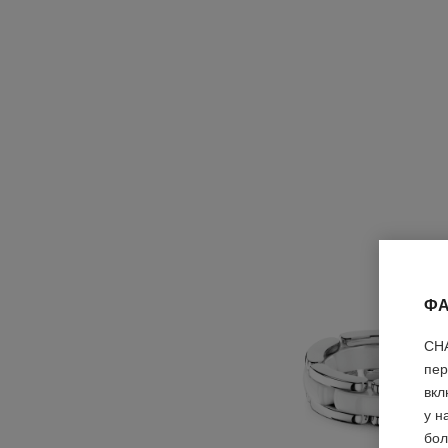
ФА
CHA
пер
вкл
у н
бол