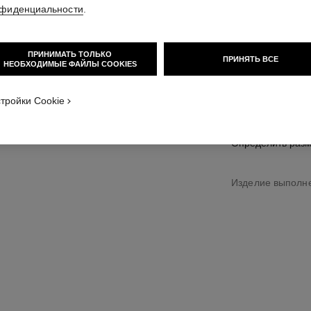
Подробнее
фиденциальности
.
Арт. J2642
ПРИНИМАТЬ ТОЛЬКО
ПРИНЯТЬ ВСЕ
НЕОБХОДИМЫЕ ФАЙЛЫ COOKIES
вариант
(2)
тройки Cookie
определить раз
Изделие выполне