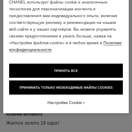
CHANEL использует файлы cookie и аналогичные
технологии для персонализации контента и
бриллианты
предоставления вам индивидуального опыта, включая
120 бриллиантов классической огранки общим весом
соответствующую рекламу и рекомендации на нашем
1,73 карата
веб-сайте и у наших партнёров. Вы можете управлять
Характеристики могут варьироваться в зависимости
своими предпочтениями и узнать больше, нажав на
от изделия***
«Настройки файлов cookie» и в любое время в
Политике
конфиденциальности
.
ПРИНЯТЬ ВСЕ
ПРИНИМАТЬ ТОЛЬКО НЕОБХОДИМЫЕ ФАЙЛЫ COOKIES
Настройки Cookie
название материала
Желтое золото 18 карат