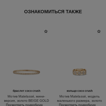
ОЗНАКОМИТЬСЯ ТАКЖЕ
браслет coco crush
кольцо coco crush
Мотив Matelassé, мини-
Мотив Matelassé, модель
версия, золото BEIGE GOLD
маленького размера, золото
Арт. J13084
Посмотреть подробную
18 карат, бриллианты
Арт. J12871
Посмотреть подробную
BEIGE GOLD 18 карат,