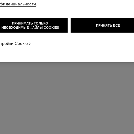
еть изображение стандартного размера
фиденциальности
.
Желтое золото 1
Подробнее
Арт. J12906
ПРИНИМАТЬ ТОЛЬКО
ПРИНЯТЬ ВСЕ
НЕОБХОДИМЫЕ ФАЙЛЫ COOKIES
тройки Cookie
вариант
(2)