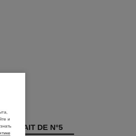
ыта,
йте и
 EXTRAIT DE N°5
узнать
итике