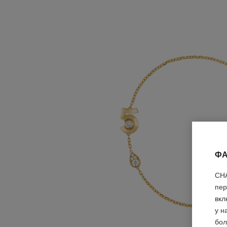
ФА
CHA
пер
вкл
у н
бол