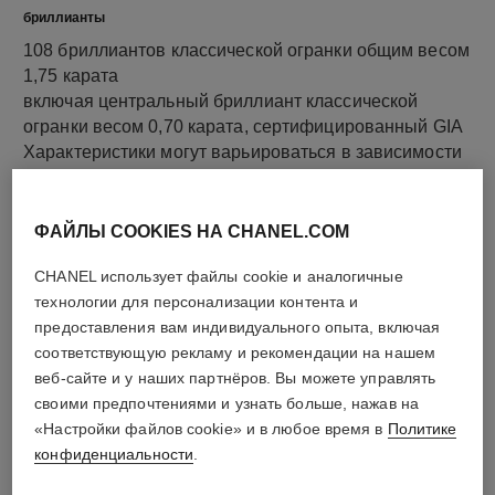
бриллианты
108 бриллиантов классической огранки общим весом
1,75 карата
включая центральный бриллиант классической
огранки весом 0,70 карата, сертифицированный GIA
Характеристики могут варьироваться в зависимости
от изделия***
ФАЙЛЫ COOKIES НА CHANEL.COM
CHANEL использует файлы cookie и аналогичные
технологии для персонализации контента и
предоставления вам индивидуального опыта, включая
соответствующую рекламу и рекомендации на нашем
веб-сайте и у наших партнёров. Вы можете управлять
своими предпочтениями и узнать больше, нажав на
«Настройки файлов cookie» и в любое время в
Политике
название материала
конфиденциальности
.
Белое золото 18 карат