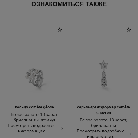
ОЗНАКОМИТЬСЯ ТАКЖЕ
кольцо comète géode
серьга-трансформер comète
chevron
Белое золото 18 карат,
бриллианты, жемчуг
Белое золото 18 карат,
Арт. J10213
Посмотреть подробную
бриллианты
информацию
Арт. J11380
Посмотреть подробную
информацию