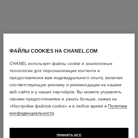
колье coco crush
колье coco crush
Мотив Matelassé, модель
Мотив Matelassé, модель
большого размера,
маленького размера, белое
Арт. J13723
Посмотреть подробную
ЗОЛОТО BEIGE 18 карат
Арт. J13701
Посмотреть подробную
золото 18 карат,
информацию
информацию
бриллианты
ФАЙЛЫ COOKIES НА CHANEL.COM
CHANEL использует файлы cookie и аналогичные
технологии для персонализации контента и
предоставления вам индивидуального опыта, включая
соответствующую рекламу и рекомендации на нашем
веб-сайте и у наших партнёров. Вы можете управлять
своими предпочтениями и узнать больше, нажав на
«Настройки файлов cookie» и в любое время в
Политике
конфиденциальности
.
колье coco crush
колье coco crush
Мотив Matelassé, модель
Мотив Matelassé, модель
маленького размера, золото
большого размера, желтое
ПРИНЯТЬ ВСЕ