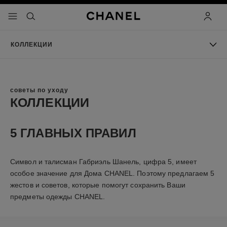
ть режим высокой контрастности
меню - главная панель навигации
- главная панель навигации
поиск
учетна
КОЛЛЕКЦИИ
советы по уходу
КОЛЛЕКЦИИ
5 ГЛАВНЫХ ПРАВИЛ
Символ и талисман Габриэль Шанель, цифра 5, имеет
особое значение для Дома CHANEL. Поэтому предлагаем 5
жестов и советов, которые помогут сохранить Ваши
предметы одежды CHANEL.