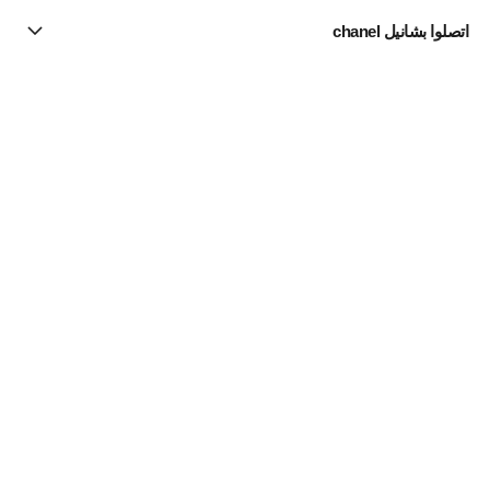
اتصلوا بشانيل chanel
البحث عن متجر
الرسالة الإخبارية
اشتركوا للحصول على أخبار عن شانيل CHANEL
الاشتراك
الساعات
ساعة Première
ساعة PREMIÈRE Chaîne Gourmette