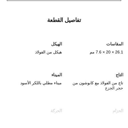
تفاصيل القطعة
المقاسات
الهيكل
26.1 × 20 × 7.6 مم
هيكل من الفولاذ
التاج
الميناء
تاج من الفولاذ مع كابوشون من
ميناء مطلي باللكر الأسود
حجر الجزع
الحزام
الحركة
سوار من السلاسل الفولاذية
حركة كوارتز عالية الدقة