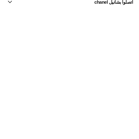
اتصلوا بشانيل chanel
البحث عن متجر
الرسالة الإخبارية
اشتركوا للحصول على أخبار عن شانيل CHANEL
الاشتراك
الساعات
ساعة Première
ساعة PREMIÈRE Chaîne Gourmette