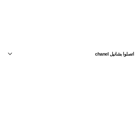
اتصلوا بشانيل chanel
البحث عن متجر
الرسالة الإخبارية
اشتركوا للحصول على أخبار عن شانيل CHANEL
الاشتراك