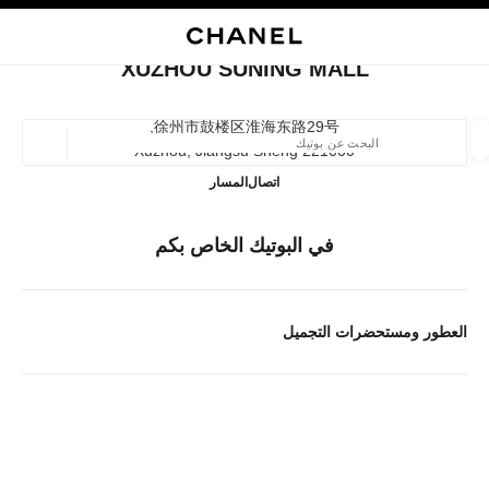
ي
تفعيل التباين العالي
إغلاق بطاقة المتجر XUZHOU SUNING MALL
البحث
المتصفح الرئيسي
حسا
المتصفح الرئيسي
XUZHOU SUNING MALL
العثور على بوتيك
徐州市鼓楼区淮海东路29号,
221000 Xuzhou, Jiangsu Sheng
الموقع ا
Xuzhou Suning Mall
51683715010
اتصال
المسار
الأزياء
النظارات
الساعات والمجوهرات الفاخرة
العطور 
ترشيح النتائج حساب:
في البوتيك الخاص بكم
المرشحات
العطور ومستحضرات التجميل