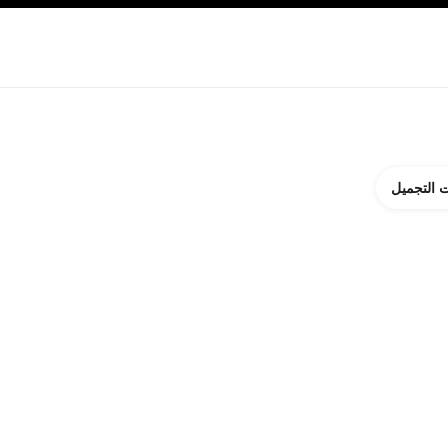
ة بالبشرة
نبذة عن شانيل CHANEL
 التجميل