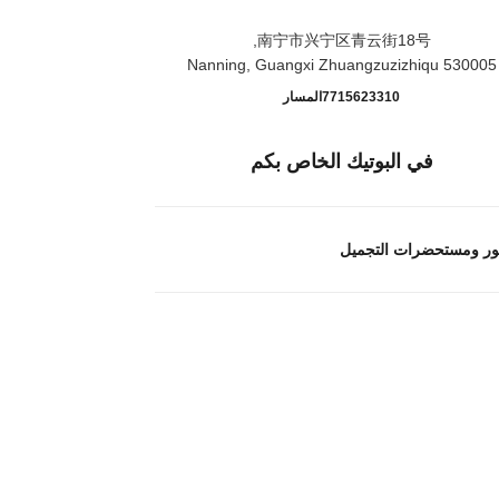
南宁市兴宁区青云街18号,
530005 Nanning, Guangxi Zhuangzuzizhiqu
Nanning Parkson Incity
اتصال
7715623310
المسار
في البوتيك الخاص بكم
ور ومستحضرات التجميل