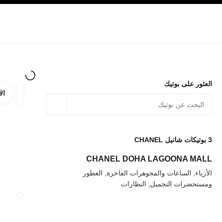
صفح الرئيسي
تفعيل التباين العالي
الشركات
حصرياً في البوتيك
الأزياء الراقية
الأزياء
المجوهرات الراقية
المج
العثور على بوتيك
الأ
ترشيح ا
المرشح
الموقع الجغرافي - أعث
0 الاقتراحات المتاحة
يتم عرض الاقتراحات أسفل شريط البحث هذا
3
بوتيكات شانيل CHANEL
عودة إلى المرشحات
CHANEL DOHA LAGOONA MALL
الأزياء, الساعات والمجوهرات الفاخرة, العطور
ومستحضرات التجميل, النظارات
إغلاق بطاقة المتجر