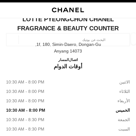
ي
تفعيل التباين العالي
إغلاق بطاقة المتجر LOTTE PYEONGCHON CHANEL FRAGRANCE & BEAUTY COUNTER
البحث
المتصفح الرئيسي
حسا
المتصفح الرئيسي
LOTTE PYEONGCHON CHANEL
العثور على بوتيك
FRAGRANCE & BEAUTY COUNTER
الموقع ا
1f, 180, Simin-Daero, Dongan-Gu,
14073 Anyang
EL Fragrance & Beauty Counter
+82 31 8086 9128
اتصال
المسار
الأزياء
النظارات
الساعات والمجوهرات الفاخرة
العطور 
أوقات الدوام
ترشيح النتائج حساب:
المرشحات
الاثنين
10:30 AM - 8:00 PM
الثلاثاء
10:30 AM - 8:00 PM
الأربعاء
10:30 AM - 8:00 PM
الخميس
10:30 AM - 8:00 PM
الجمعة
10:30 AM - 8:30 PM
السبت
10:30 AM - 8:30 PM