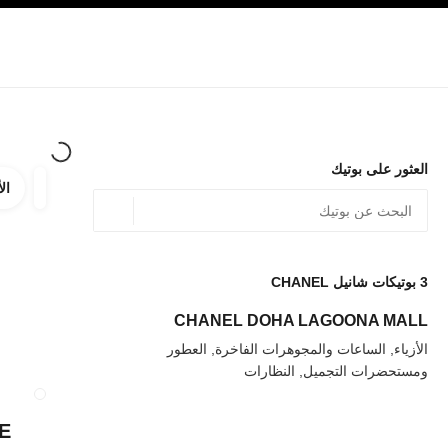
صفح الرئيسي
تفعيل التباين العالي
الشركات
حصرياً في البوتيك
الأزياء الراقية
الأزياء
المجوهرات الراقية
المج
العثور على بوتيك
الأ
ترشيح ا
المرشح
الموقع الجغرافي - أعث
0 الاقتراحات المتاحة
يتم عرض الاقتراحات أسفل شريط البحث هذا
3
بوتيكات شانيل CHANEL
عودة إلى المرشحات
CHANEL DOHA LAGOONA MALL
الأزياء, الساعات والمجوهرات الفاخرة, العطور
ومستحضرات التجميل, النظارات
إغلاق بطاقة المتجر AIRPORT CHANEL BOUTIQUE
E