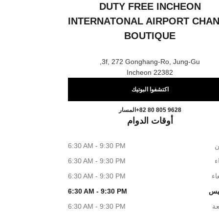
DUTY FREE INCHEON
INTERNATONAL AIRPORT CHA
BOUTIQUE
3f, 272 Gonghang-Ro, Jung-Gu,
22382 Incheon
اكتشفوا البوتيك
Internatonal Airport CHANEL Boutique
اتصال
+82 80 805 9628
المسار
أوقات الدوام
ن
6:30 AM - 9:30 PM
اء
6:30 AM - 9:30 PM
اء
6:30 AM - 9:30 PM
يس
6:30 AM - 9:30 PM
عة
6:30 AM - 9:30 PM