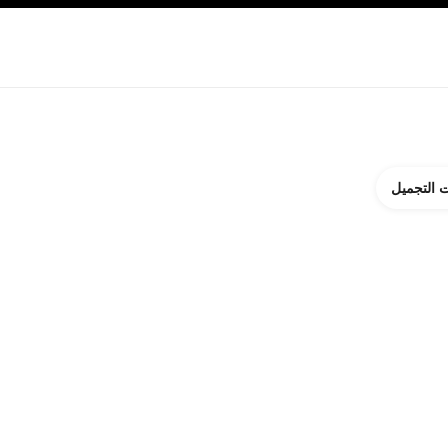
ة بالبشرة
نبذة عن شانيل CHANEL
 التجميل