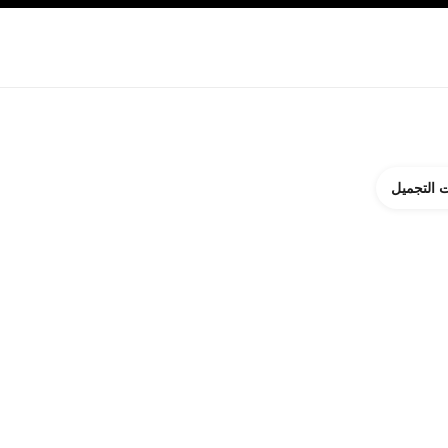
ة بالبشرة
نبذة عن شانيل CHANEL
 التجميل