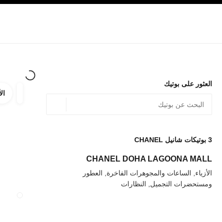
صفح الرئيسي
تفعيل التباين العالي
الشركات
حصرياً في البوتيك
الأزياء الراقية
الأزياء
المجوهرات الراقية
المج
العثور على بوتيك
الأ
ترشيح ا
المرشح
الموقع الجغرافي - أعث
0 الاقتراحات المتاحة
يتم عرض الاقتراحات أسفل شريط البحث هذا
3
بوتيكات شانيل CHANEL
عودة إلى المرشحات
CHANEL DOHA LAGOONA MALL
الأزياء, الساعات والمجوهرات الفاخرة, العطور
ومستحضرات التجميل, النظارات
إغلاق بطاقة الم