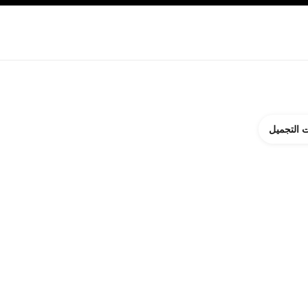
ة بالبشرة
نبذة عن شانيل CHANEL
 التجميل