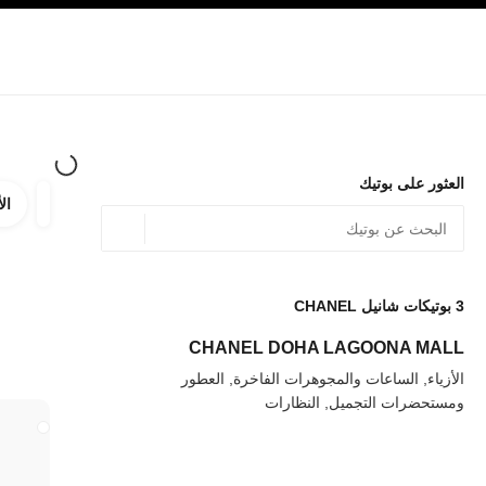
صفح الرئيسي
تفعيل التباين العالي
الشركات
حصرياً في البوتيك
الأزياء الراقية
الأزياء
المجوهرات الراقية
المج
العثور على بوتيك
الأ
ترشيح ا
المرشح
الموقع الجغرافي - أعث
0 الاقتراحات المتاحة
يتم عرض الاقتراحات أسفل شريط البحث هذا
3
بوتيكات شانيل CHANEL
عودة إلى المرشحات
CHANEL DOHA LAGOONA MALL
الأزياء, الساعات والمجوهرات الفاخرة, العطور
ومستحضرات التجميل, النظارات
إغلاق بطاقة المتجر WELLERY