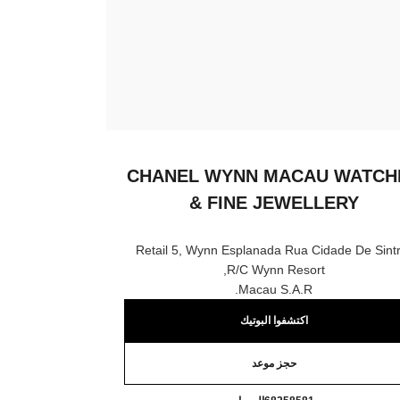
CHANEL WYNN MACAU WATCH
& FINE JEWELLERY
Retail 5, Wynn Esplanada Rua Cidade De Sintr
R/c Wynn Resort,
Macau S.a.r.
اكتشفوا البوتيك
حجز موعد