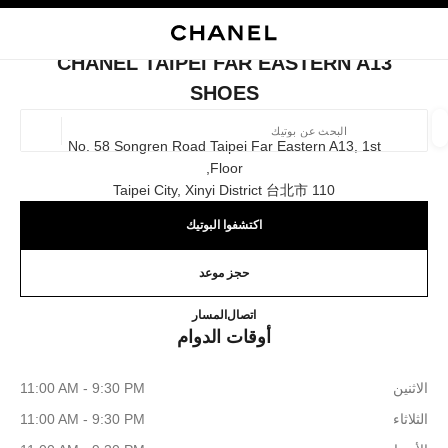
ي
تفعيل التباين العالي
إغلاق بطاقة المتجر CHANEL TAIPEI FAR EASTERN A13 SHOES
البحث
المتصفح الرئيسي
حسا
المتصفح الرئيسي
CHANEL TAIPEI FAR EASTERN A13
العثور على بوتيك
SHOES
الموقع ا
No. 58 Songren Road Taipei Far Eastern A13, 1st
Floor,
110 Taipei City, Xinyi District 台北市
الأزياء
النظارات
الساعات والمجوهرات الفاخرة
العطور 
ترشيح النتائج حساب:
المرشحات
اكتشفوا البوتيك
حجز موعد
 Taipei Far Eastern A13 Shoes
0080 149 1677
اتصال
المسار
أوقات الدوام
الاثنين
11:00 AM - 9:30 PM
الثلاثاء
11:00 AM - 9:30 PM