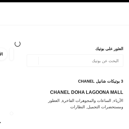
صفح الرئيسي
تفعيل التباين العالي
الشركات
حصرياً في البوتيك
الأزياء الراقية
الأزياء
المجوهرات الراقية
المج
العثور على بوتيك
الأ
ترشيح ا
المرشح
الموقع الجغرافي - أعث
0 الاقتراحات المتاحة
يتم عرض الاقتراحات أسفل شريط البحث هذا
3
بوتيكات شانيل CHANEL
عودة إلى المرشحات
CHANEL DOHA LAGOONA MALL
الأزياء, الساعات والمجوهرات الفاخرة, العطور
ومستحضرات التجميل, النظارات
إغلاق بطاقة المتجر 
Y