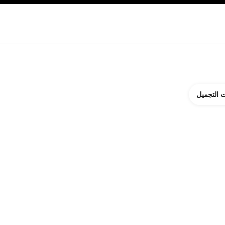
ة بالبشرة
نبذة عن شانيل CHANEL
 التجميل