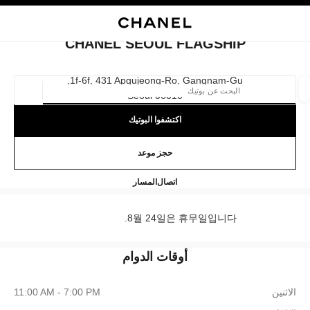
ي
تفعيل التباين العالي
إغلاق بطاقة المتجر CHANEL SEOUL FLAGSHIP
البحث
المتصفح الرئيسي
حسا
المتصفح الرئيسي
CHANEL SEOUL FLAGSHIP
العثور على بوتيك
1f-6f, 431 Apgujeong-Ro, Gangnam-Gu,
06010 Seoul
الموقع ا
اكتشفوا البوتيك
الأزياء
النظارات
الساعات والمجوهرات الفاخرة
العطور 
ترشيح النتائج حساب:
حجز موعد
المرشحات
CHANEL Seoul Flagship
+82 80 805 9628
اتصال
المسار
8월 24일은 휴무일입니다.
أوقات الدوام
الاثنين
11:00 AM - 7:00 PM